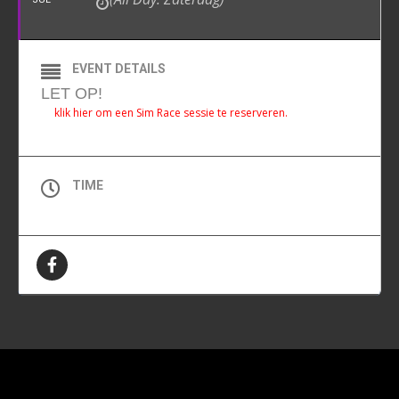
EVENT DETAILS
LET OP!
klik hier om een Sim Race sessie te reserveren.
TIME
All Day (Zaterdag)