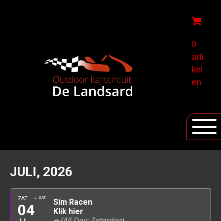
0
arti
kel
en
JULI, 2026
ZAT
ZAT
Sim Racen
04
Klik hier
(All Day: Zaterdag)
JUL