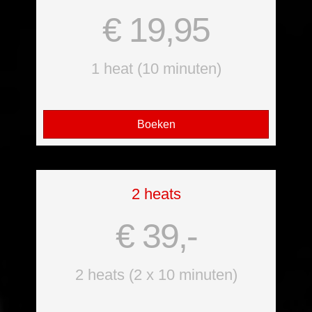
€ 19,95
1 heat (10 minuten)
Boeken
2 heats
€ 39,-
2 heats (2 x 10 minuten)