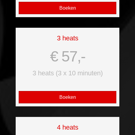
Boeken
3 heats
€ 57,-
3 heats (3 x 10 minuten)
Boeken
4 heats