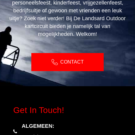
personeelsfeest, kinderfeest, vrijgezellenfeest,
bedrijfsuitje of gewoon met vrienden een leuk
uitje? Zoek niet verder! Bij De Landsard Outdoor
kartcircuit bieden je namelijk tal van
mogelijkheden. Welkom!
CONTACT
Get In Touch!
ALGEMEEN
: