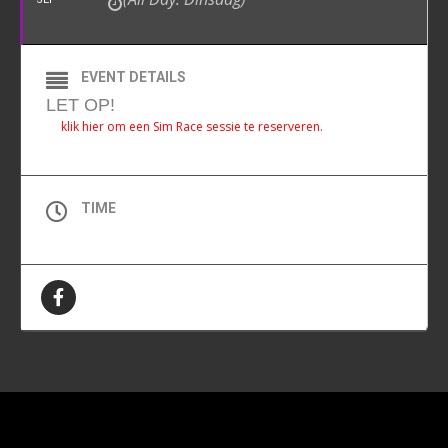
EVENT DETAILS
LET OP!
klik hier om een Sim Race sessie te reserveren.
TIME
All Day (Dinsdag)