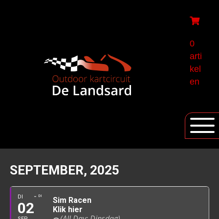
0
arti
kel
en
SEPTEMBER, 2025
DI
DI
Sim Racen
02
Klik hier
(All Day: Dinsdag)
SEP