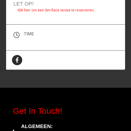
LET OP!
klik hier om een Sim Race sessie te reserveren.
TIME
All Day (Dinsdag)
Get In Touch!
ALGEMEEN
: