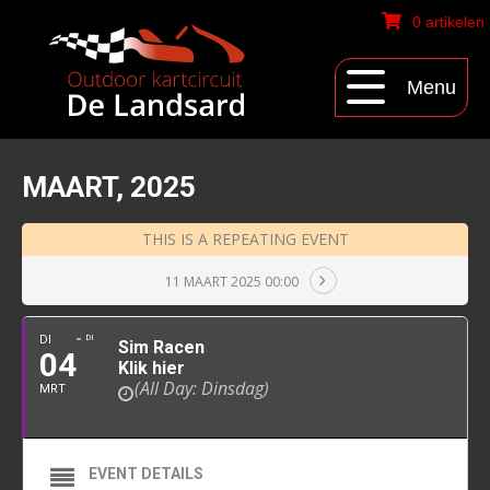
0 artikelen
Menu
MAART, 2025
THIS IS A REPEATING EVENT
11 MAART 2025 00:00
DI
DI
Sim Racen
04
Klik hier
(All Day: Dinsdag)
MRT
EVENT DETAILS