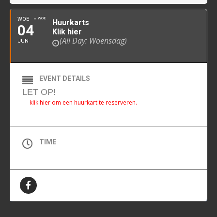
WOE
WOE
Huurkarts
04
Klik hier
(All Day: Woensdag)
JUN
EVENT DETAILS
LET OP!
klik hier om een huurkart te reserveren.
TIME
All Day (Woensdag)