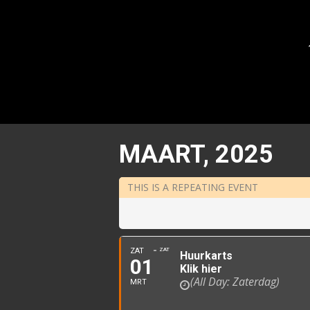
MAART, 2025
THIS IS A REPEATING EVENT
ZAT
ZAT
Huurkarts
01
Klik hier
(All Day: Zaterdag)
MRT