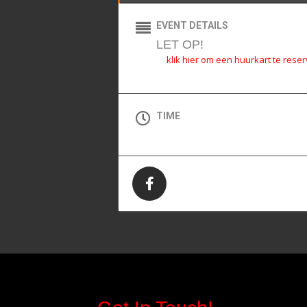
EVENT DETAILS
LET OP!
klik hier om een huurkart te rese
TIME
All Day (Zaterdag)