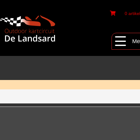
0 artike
Me