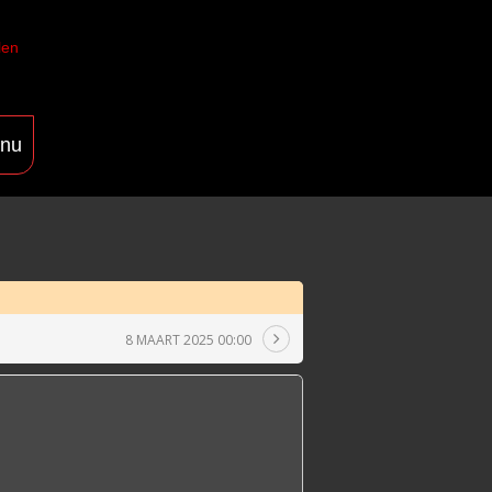
len
nu
8 MAART 2025 00:00