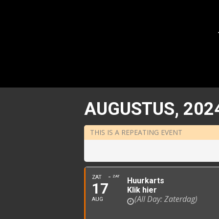
AUGUSTUS, 202
THIS IS A REPEATING EVENT
ZAT
ZAT
Huurkarts
17
Klik hier
(All Day: Zaterdag)
AUG