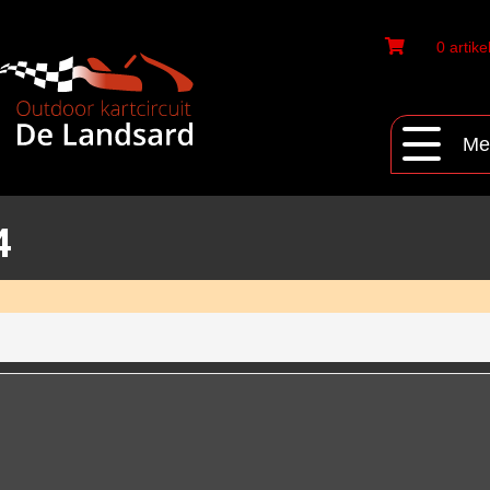
0 artike
Me
4