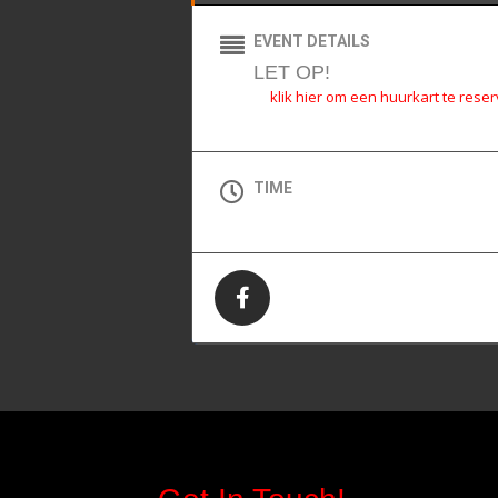
EVENT DETAILS
LET OP!
klik hier om een huurkart te rese
TIME
All Day (Zaterdag)