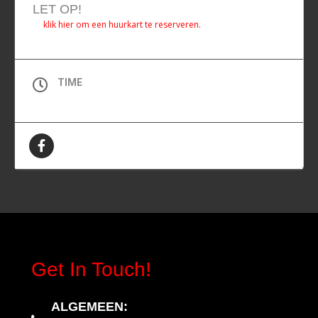
LET OP!
klik hier om een huurkart te reserveren.
TIME
All Day (Vrijdag)
Get In Touch!
ALGEMEEN
: