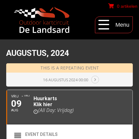
0 artikelen
Menu
AUGUSTUS, 2024
THIS IS A REPEATING EVENT
16 AUGUSTUS 2024 00:00
VRIJ
VRIJ
Huurkarts
09
Klik hier
(All Day: Vrijdag)
AUG
EVENT DETAILS