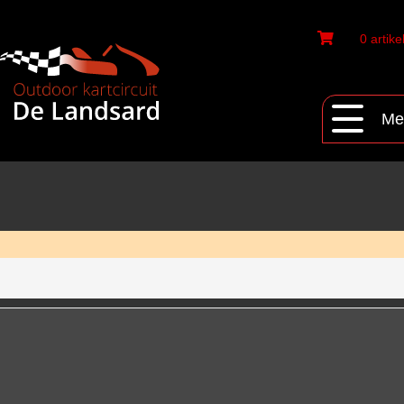
0 artike
Me