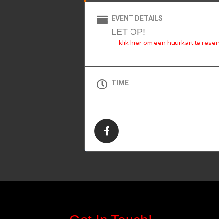
EVENT DETAILS
LET OP!
klik hier om een huurkart te rese
TIME
All Day (Zondag)