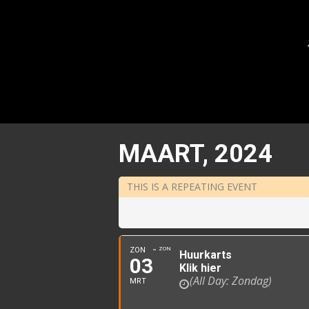
MAART, 2024
THIS IS A REPEATING EVENT
ZON
ZON
Huurkarts
03
Klik hier
(All Day: Zondag)
MRT