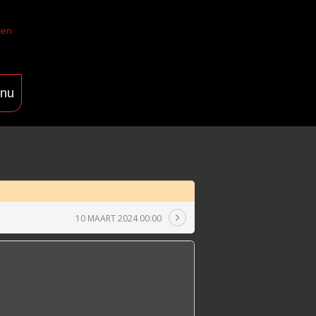
len
nu
10 MAART 2024 00:00