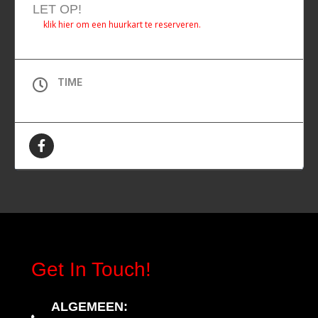
LET OP!
klik hier om een huurkart te reserveren.
TIME
All Day (Woensdag)
Get In Touch!
ALGEMEEN
: