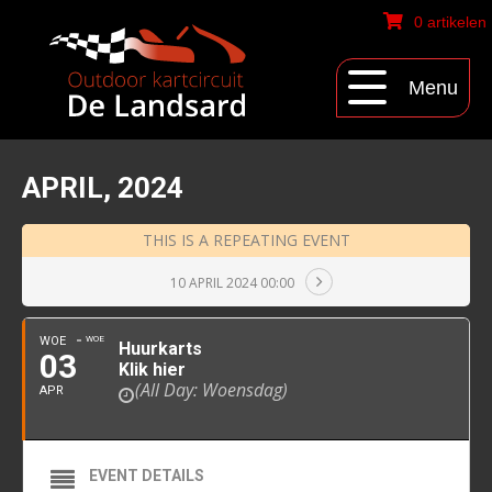
0 artikelen
Menu
APRIL, 2024
THIS IS A REPEATING EVENT
10 APRIL 2024 00:00
WOE
WOE
Huurkarts
03
Klik hier
(All Day: Woensdag)
APR
EVENT DETAILS