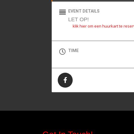
EVENT DETAILS
LET OP!
klik hier om een huurkart te rese
TIME
All Day (Woensdag)