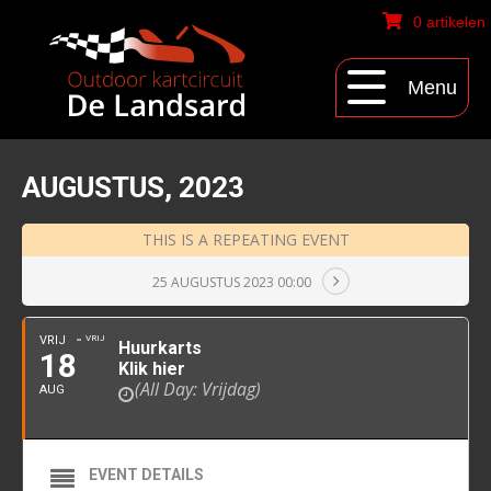
0 artikelen
Menu
AUGUSTUS, 2023
THIS IS A REPEATING EVENT
25 AUGUSTUS 2023 00:00
VRIJ
VRIJ
Huurkarts
18
Klik hier
(All Day: Vrijdag)
AUG
EVENT DETAILS