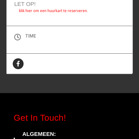
LET OP!
klik hier om een huurkart te reserveren.
TIME
All Day (Vrijdag)
Get In Touch!
ALGEMEEN
: