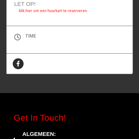
LET OP!
klik hier om een huurkart te reserveren.
TIME
All Day (Zaterdag)
Get In Touch!
ALGEMEEN
: