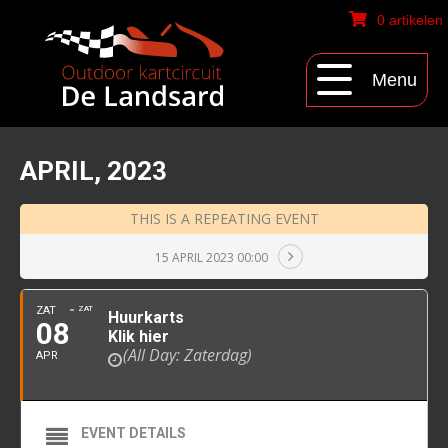
0 artikelen
Menu
APRIL, 2023
THIS IS A REPEATING EVENT
15 APRIL 2023 00:00
ZAT
ZAT
Huurkarts
08
Klik hier
(All Day: Zaterdag)
APR
EVENT DETAILS