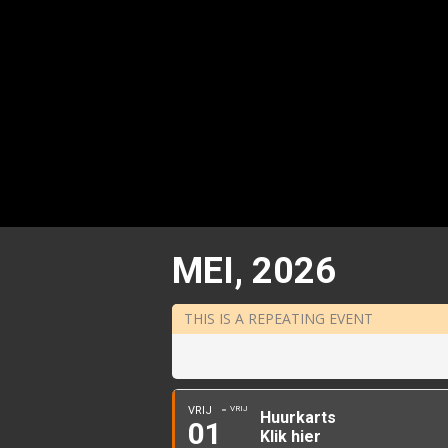
MEI, 2026
THIS IS A REPEATING EVENT
VRIJ
VRIJ
Huurkarts
01
Klik hier