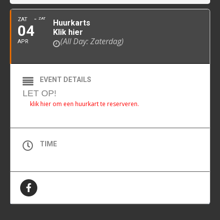
ZAT
ZAT
Huurkarts
04
Klik hier
(All Day: Zaterdag)
APR
EVENT DETAILS
LET OP!
klik hier om een huurkart te reserveren.
TIME
All Day (Zaterdag)