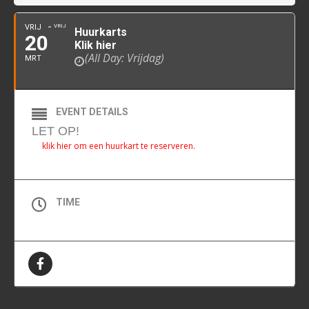
VRIJ
VRIJ
Huurkarts
20
Klik hier
(All Day: Vrijdag)
MRT
EVENT DETAILS
LET OP!
klik hier om een huurkart te reserveren.
TIME
All Day (Vrijdag)