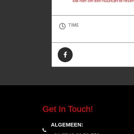
klik hier om een huurkart te rese
TIME
All Day (Zondag)
Get In Touch!
ALGEMEEN
: