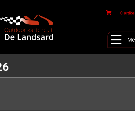
0 artike
Me
26