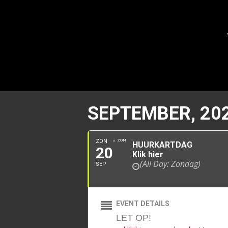
SEPTEMBER, 20
ZON
ZON
HUURKARTDAG
20
Klik hier
(All Day: Zondag)
SEP
EVENT DETAILS
LET OP!