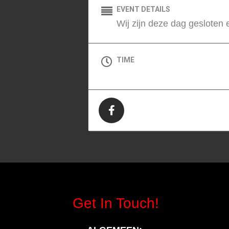
EVENT DETAILS
Wij zijn deze dag gesloten
TIME
All Day (Donderdag)
Get In Touch!