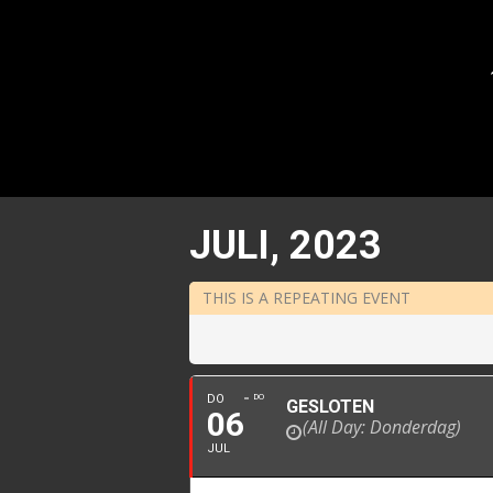
JULI, 2023
THIS IS A REPEATING EVENT
DO
DO
GESLOTEN
06
(All Day: Donderdag)
JUL