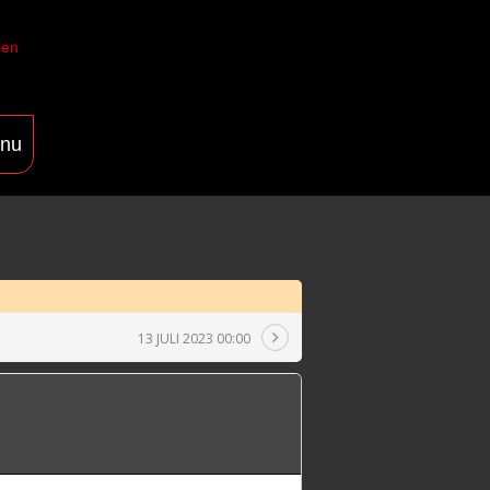
len
nu
13 JULI 2023 00:00