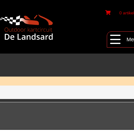
0 artike
Me