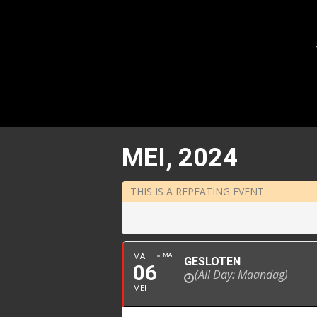
MEI, 2024
THIS IS A REPEATING EVENT
MA
MA
GESLOTEN
06
(All Day: Maandag)
MEI