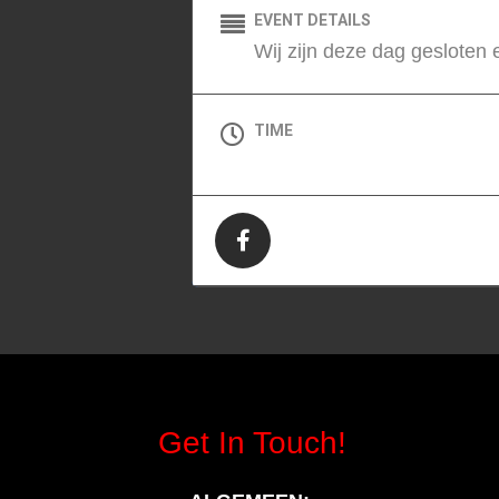
EVENT DETAILS
Wij zijn deze dag gesloten
TIME
All Day (Maandag)
Get In Touch!