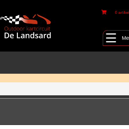
0 artike
Me