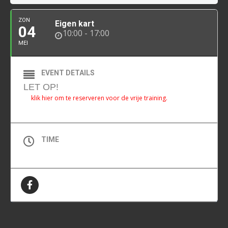
ZON
Eigen kart
04
10:00 - 17:00
MEI
EVENT DETAILS
LET OP!
klik hier om te reserveren voor de vrije training.
TIME
(Zondag) 10:00 - 17:00