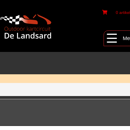
0 artike
Me