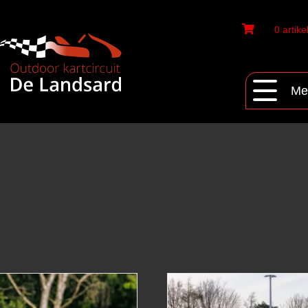
0 artike
Me