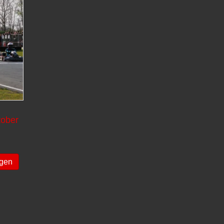
tober
agen