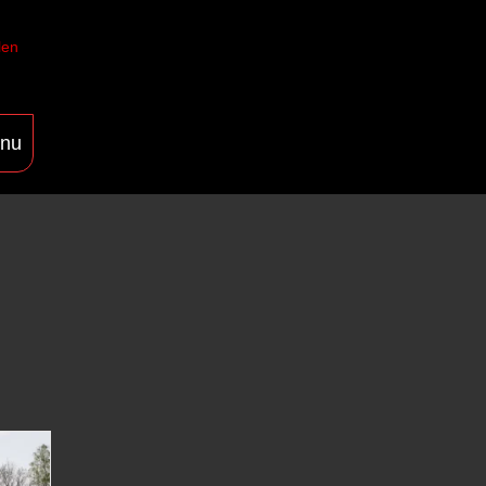
len
nu